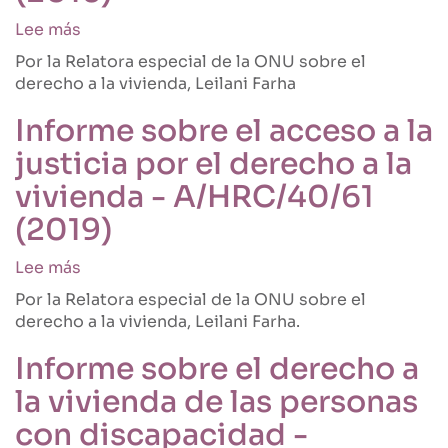
impactos
y
Lee más
sobre
camino
Implementación
Por la Relatora especial de la ONU sobre el
a
del
derecho a la vivienda, Leilani Farha
seguir
derecho
-
a
Informe sobre el acceso a la
A/75/148
la
(2020)
justicia por el derecho a la
vivienda:
Una
vivienda - A/HRC/40/61
guía
(2019)
para
los
Lee más
sobre
gobiernos
Informe
locales
Por la Relatora especial de la ONU sobre el
sobre
y
derecho a la vivienda, Leilani Farha.
el
la
acceso
sociedad
Informe sobre el derecho a
a
civil
la vivienda de las personas
la
(2016)
justicia
con discapacidad -
por