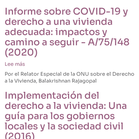
el
Mejoramiento
Informe sobre COVID-19 y
Integral
derecho a una vivienda
de
Barrios
adecuada: impactos y
(2020)
camino a seguir - A/75/148
(2020)
Lee más
sobre
Informe
Por el Relator Especial de la ONU sobre el Derecho
sobre
a la Vivienda, Balakrishnan Rajagopal
COVID-
19
Implementación del
y
derecho a la vivienda: Una
derecho
a
guía para los gobiernos
una
locales y la sociedad civil
vivienda
adecuada:
(2016)