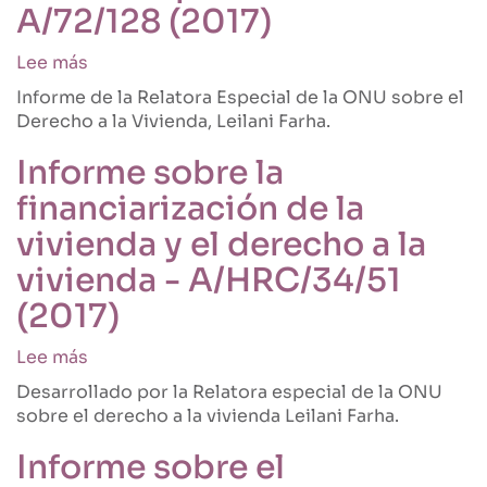
A/72/128 (2017)
el
derecho
Lee más
sobre
a
Informe
la
Informe de la Relatora Especial de la ONU sobre el
sobre
vivienda
Derecho a la Vivienda, Leilani Farha.
el
-
derecho
A/HRC/40/61
Informe sobre la
a
(2019)
financiarización de la
la
vivienda
vivienda y el derecho a la
de
vivienda - A/HRC/34/51
las
personas
(2017)
con
discapacidad
Lee más
sobre
-
Informe
Desarrollado por la Relatora especial de la ONU
A/72/128
sobre
sobre el derecho a la vivienda Leilani Farha.
(2017)
la
financiarización
Informe sobre el
de