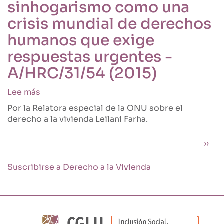
sinhogarismo como una
la
vivienda
crisis mundial de derechos
y
humanos que exige
el
derecho
respuestas urgentes -
a
A/HRC/31/54 (2015)
la
vivienda
Lee más
sobre
-
Informe
A/HRC/34/51
Por la Relatora especial de la ONU sobre el
sobre
(2017)
derecho a la vivienda Leilani Farha.
el
sinhogarismo
Paginación
Sigu
››
como
una
Suscribirse a Derecho a la Vivienda
crisis
mundial
de
derechos
humanos