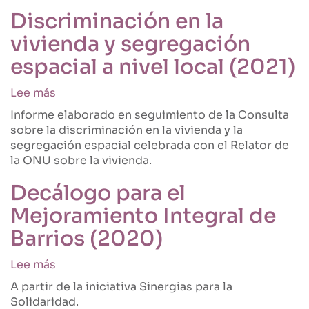
gobiernos
de
Discriminación en la
e
Barcelona
inversores
vivienda y segregación
sobre
aborden
discriminación
espacial a nivel local (2021)
la
y
financiarización
vivienda
Lee más
sobre
de
(2021)
Discriminación
la
Informe elaborado en seguimiento de la Consulta
en
vivienda
sobre la discriminación en la vivienda y la
la
de
segregación espacial celebrada con el Relator de
vivienda
acuerdo
la ONU sobre la vivienda.
y
con
segregación
Decálogo para el
los
espacial
derechos
Mejoramiento Integral de
a
humanos
nivel
Barrios (2020)
local
(2021)
Lee más
sobre
Decálogo
A partir de la iniciativa Sinergias para la
para
Solidaridad.