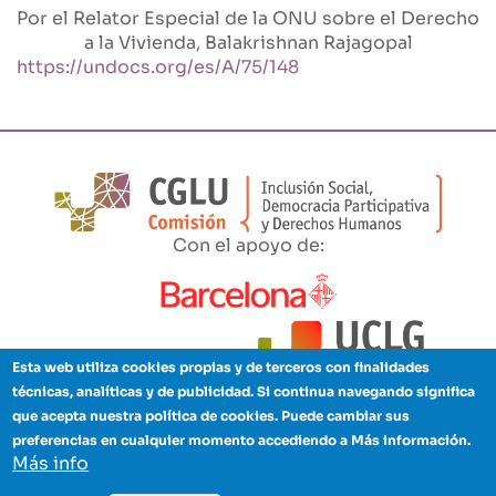
Por el Relator Especial de la ONU sobre el Derecho
a la Vivienda, Balakrishnan Rajagopal
https://undocs.org/es/A/75/148
Con el apoyo de:
Esta web utiliza cookies propias y de terceros con finalidades
técnicas, analíticas y de publicidad. Si continua navegando significa
que acepta nuestra política de cookies. Puede cambiar sus
preferencias en cualquier momento accediendo a Más información.
Aviso legal
Política de privacidad
Cookies
Créditos
Enlaces
Más info