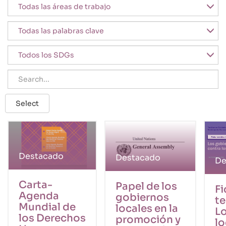
Área de trabajo
Palabras clave
SDGs
Search
Select
Destacado
Destacado
De
Carta-
Papel de los
Fi
Agenda
gobiernos
te
Mundial de
locales en la
L
los Derechos
promoción y
lo