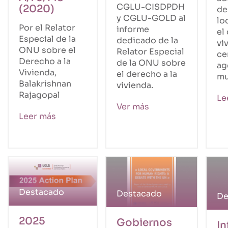
CGLU-CISDPDH
(2020)
de
y CGLU-GOLD al
lo
Por el Relator
informe
el
Especial de la
dedicado de la
vi
ONU sobre el
Relator Especial
ce
Derecho a la
de la ONU sobre
ag
Vivienda,
el derecho a la
mu
Balakrishnan
vivienda.
Rajagopal
Le
Ver más
Leer más
Destacado
Destacado
De
2025
Gobiernos
In