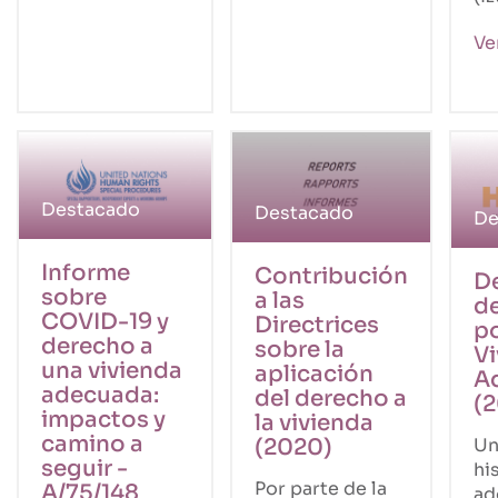
Ve
Destacado
Destacado
De
Informe
Contribución
D
sobre
a las
d
COVID-19 y
Directrices
p
derecho a
sobre la
Vi
una vivienda
aplicación
A
adecuada:
del derecho a
(2
impactos y
la vivienda
camino a
(2020)
Un
seguir -
hi
Por parte de la
A/75/148
ad