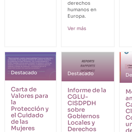
derechos
humanos en
Europa.
Ver más
Destacado
Destacado
De
Carta de
Informe de la
M
Valores para
CGLU-
a
la
CISDPDH
C
Protección y
sobre
Cl
el Cuidado
Gobiernos
C
de las
Locales y
u
Mujeres
Derechos
d