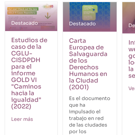
Destacado
Destacado
De
Estudios de
Carta
In
caso de la
Europea de
we
CGLU-
Salvaguarda
g
CISDPDH
de los
lo
para el
Derechos
la
informe
Humanos en
se
GOLD VI
la Ciudad
"Caminos
(2001)
Ve
hacia la
Es el documento
igualdad"
que ha
(2022)
impulsado el
trabajo en red
Leer más
de las ciudades
por los