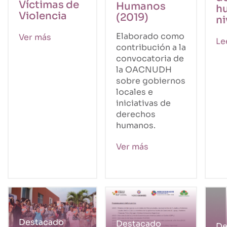
Víctimas de
Humanos
h
Violencia
(2019)
ni
Elaborado como
Ver más
Le
contribución a la
convocatoria de
la OACNUDH
sobre gobiernos
locales e
iniciativas de
derechos
humanos.
Ver más
Destacado
Destacado
De