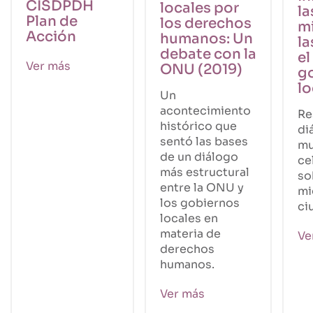
CISDPDH
locales por
la
Plan de
los derechos
m
Acción
humanos: Un
la
debate con la
el
Ver más
ONU (2019)
g
lo
Un
acontecimiento
Re
histórico que
di
sentó las bases
mu
de un diálogo
ce
más estructural
so
entre la ONU y
mi
los gobiernos
ci
locales en
materia de
Ve
derechos
humanos.
Ver más