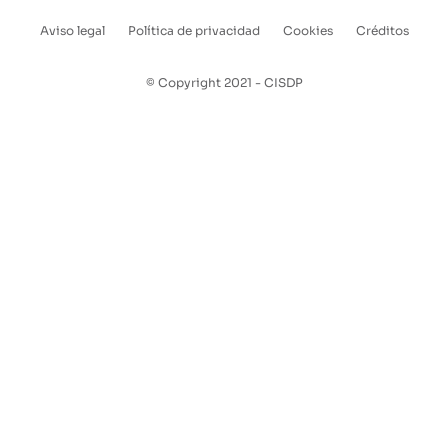
Aviso legal
Política de privacidad
Cookies
Créditos
Enlaces
pie
© Copyright 2021 - CISDP
de
página