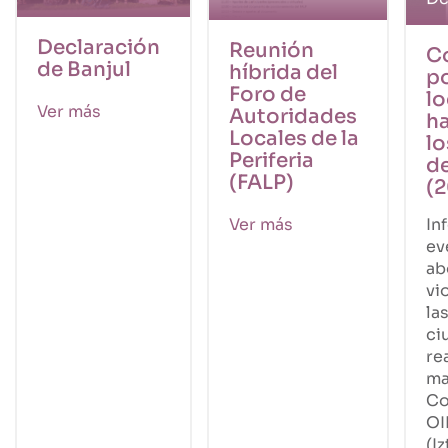
Declaración
Reunión
C
de Banjul
híbrida del
po
Foro de
lo
Ver más
Autoridades
ha
Locales de la
lo
Periferia
de
(FALP)
(2
Ver más
In
ev
ab
vi
la
ci
re
ma
Co
OI
(I