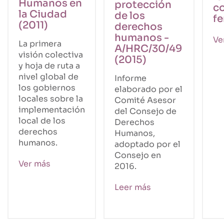
Humanos en
protección
co
la Ciudad
de los
fe
(2011)
derechos
humanos -
Ve
La primera
A/HRC/30/49
visión colectiva
(2015)
y hoja de ruta a
nivel global de
Informe
los gobiernos
elaborado por el
locales sobre la
Comité Asesor
implementación
del Consejo de
local de los
Derechos
derechos
Humanos,
humanos.
adoptado por el
Consejo en
Ver más
2016.
Leer más