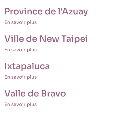
Coeneo,
:
Michoacán
Province de l'Azuay
21
nouvelles
En savoir plus
sur
villes
Province
et
de
Ville de New Taipei
territoires
l'Azuay
rejoignent
En savoir plus
sur
le
Ville
mouvement
de
des
Ixtapaluca
New
droits
Taipei
humains
En savoir plus
sur
!
Ixtapaluca
Valle de Bravo
En savoir plus
sur
Valle
Pagination
de
Bravo