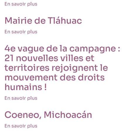
pour
En savoir plus
sur
femmes
la
La
bafoués
paix
Commission
dans
Mairie de Tláhuac
au
les
7ème
conflits
En savoir plus
sur
Forum
armés
Mairie
Urbain
de
4e vague de la campagne :
Mondial
Tláhuac
21 nouvelles villes et
territoires rejoignent le
mouvement des droits
humains !
En savoir plus
sur
4e
vague
Coeneo, Michoacán
de
la
En savoir plus
sur
campagne