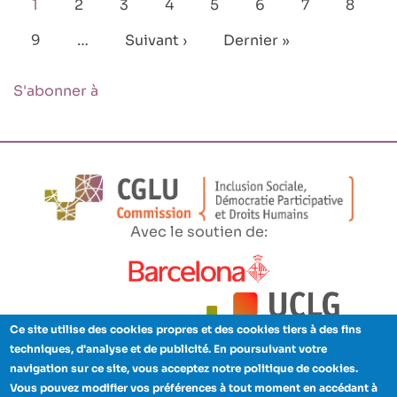
Page
1
Page
2
Page
3
Page
4
Page
5
Page
6
Page
7
Page
8
courante
Page
9
…
Page
Suivant ›
Dernière
Dernier »
suivante
page
S'abonner à
Avec le soutien de:
Ce site utilise des cookies propres et des cookies tiers à des fins
techniques, d'analyse et de publicité. En poursuivant votre
navigation sur ce site, vous acceptez notre politique de cookies.
Avertissement
Respect de la vie privée
Cookies
Crédits
Vous pouvez modifier vos préférences à tout moment en accédant à