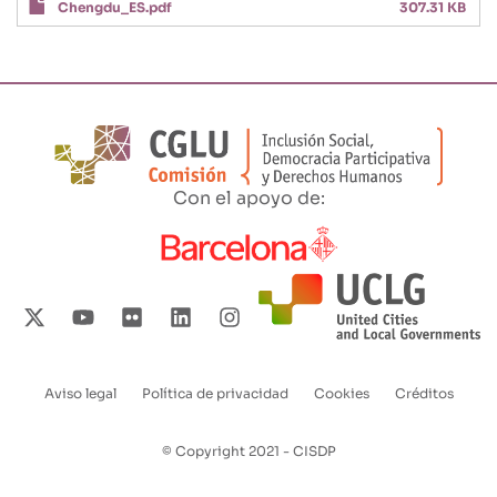
Chengdu_ES.pdf
307.31 KB
Con el apoyo de:
Aviso legal
Política de privacidad
Cookies
Créditos
Enlaces
pie
© Copyright 2021 - CISDP
de