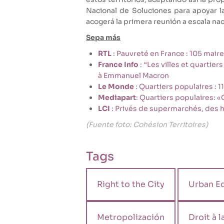
Nacional de Soluciones para apoyar 
acogerá la primera reunión a escala na
Sepa más
RTL
: Pauvreté en France : 105 mair
France Info
: “Les villes et quartie
à Emmanuel Macron
Le Monde
: Quartiers populaires : 
Mediapart
: Quartiers populaires: «
LCI
: Privés de supermarchés, des h
(Fuente foto: Cohésion Territoires)
Tags
Right to the City
Urban Eq
Metropolización
Droit à l