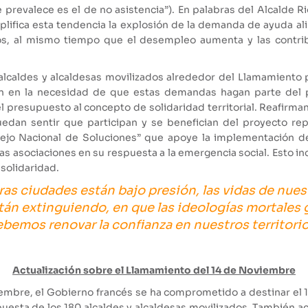
prevalece es el de no asistencia”). En palabras del Alcalde Rio
mplifica esta tendencia la explosión de la demanda de ayuda a
s, al mismo tiempo que el desempleo aumenta y las contribu
 alcaldes y alcaldesas movilizados alrededor del Llamamient
den en la necesidad de que estas demandas hagan parte del 
l presupuesto al concepto de solidaridad territorial. Reafirm
puedan sentir que participan y se benefician del proyecto rep
jo Nacional de Soluciones” que apoye la implementación d
las asociaciones en su respuesta a la emergencia social. Esto in
 solidaridad.
as ciudades están bajo presión, las vidas de nues
án extinguiendo, en que las ideologías mortales g
bemos renovar la confianza en nuestros territorio
Actualización sobre el Llamamiento del 14 de Noviembre
embre, el Gobierno francés se ha comprometido a destinar el 
opuesta de los 180 alcaldes y alcaldesas movilizados. También 