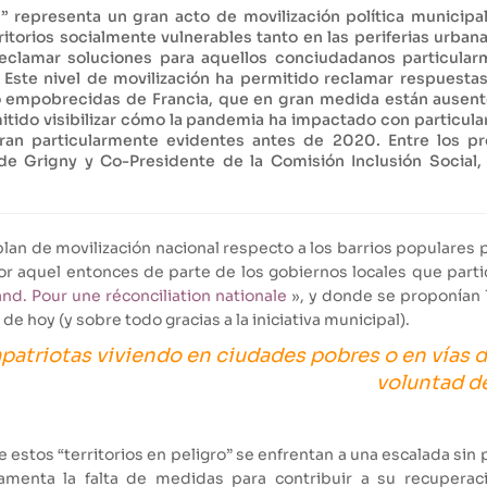
 representa un gran acto de movilización política municipal e
ritorios socialmente vulnerables tanto en las periferias urba
eclamar soluciones para aquellos conciudadanos particularm
ste nivel de movilización ha permitido reclamar respuestas
o empobrecidas de Francia, que en gran medida están ausent
tido visibilizar cómo la pandemia ha impactado con particular
 eran particularmente evidentes antes de 2020. Entre los 
e Grigny y Co-Presidente de la Comisión Inclusión Social,
 plan de movilización nacional respecto a los barrios populares
r aquel entonces de parte de los gobiernos locales que partic
nd. Pour une réconciliation nationale
», y donde se proponían 
e hoy (y sobre todo gracias a la iniciativa municipal).
patriotas viviendo en ciudades pobres o en vías d
voluntad de
e estos “territorios en peligro” se enfrentan a una escalada sin
menta la falta de medidas para contribuir a su recuperaci