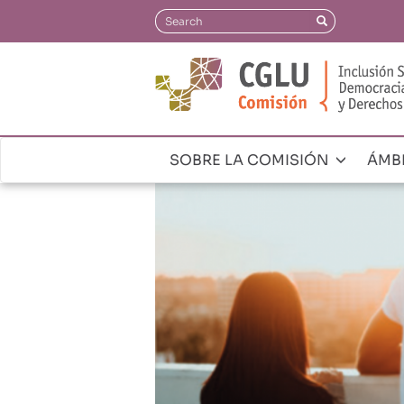
Pasar
Search
Search
al
contenido
principal
SOBRE LA COMISIÓN
ÁMB
Navegación
principal