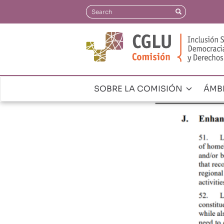
Pasar
Search
Search
al
contenido
principal
SOBRE LA COMISIÓN
ÁMB
Navegación
principal