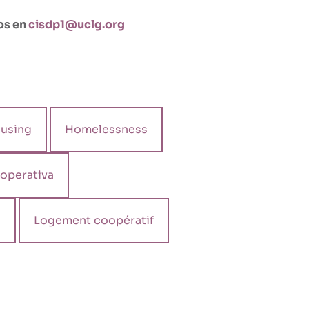
os en
cisdp1@uclg.org
using
Homelessness
ooperativa
s
Logement coopératif