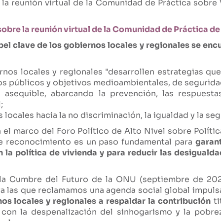
y la reunión virtual de la Comunidad de Práctica sobr
obre la reunión virtual de la Comunidad de Práctica d
el clave de los gobiernos locales y regionales se encu
nos locales y regionales "desarrollen estrategias que
cios públicos y objetivos medioambientales, de segurid
da asequible, abarcando la prevención, las respuest
;
s locales hacia la no discriminación, la igualdad y la se
n el marco del Foro Político de Alto Nivel sobre Políti
te reconocimiento es un paso fundamental para
garant
n la política de vivienda y para reducir las desigual
a Cumbre del Futuro de la ONU (septiembre de 202
a las que reclamamos una agenda social global impulsa
os locales y regionales a respaldar la contribución
ti
n con la despenalización del sinhogarismo y la pobre