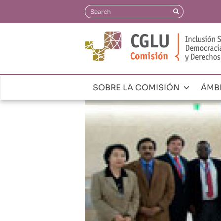
Pasar
Search
Search
al
contenido
principal
SOBRE LA COMISIÓN
ÁMB
Navegación
principal