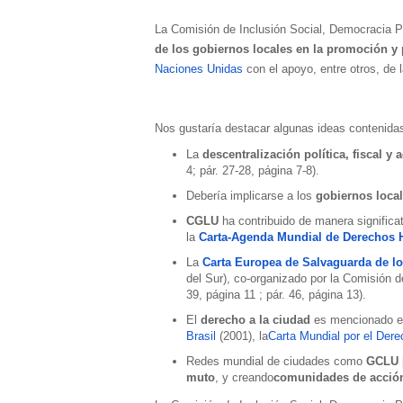
La Comisión de Inclusión Social, Democracia Pa
de los gobiernos locales en la promoción y
Naciones Unidas
con el apoyo, entre otros, de 
Nos gustaría destacar algunas ideas contenidas
La
descentralización política, fiscal y 
4; pár. 27-28, página 7-8).
Debería implicarse a los
gobiernos loca
CGLU
ha contribuido de manera significat
la
Carta-Agenda Mundial de Derechos 
La
Carta Europea de Salvaguarda de l
del Sur), co-organizado por la Comisión 
39, página 11 ; pár. 46, página 13).
El
derecho a la ciudad
es mencionado en 
Brasil
(2001), la
Carta Mundial por el Dere
Redes mundial de ciudades como
GCLU
muto
, y creando
comunidades de acció