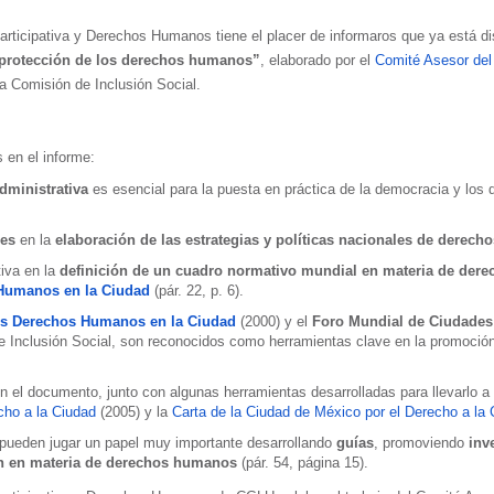
rticipativa y Derechos Humanos tiene el placer de informaros que ya está di
 protección de los derechos humanos”
, elaborado por el
Comité Asesor de
la Comisión de Inclusión Social.
 en el informe:
administrativa
es esencial para la puesta en práctica de la democracia y los 
les
en la
elaboración de las estrategias y políticas nacionales de derec
iva en la
definición de un cuadro normativo mundial en materia de de
Humanos en la Ciudad
(pár. 22, p. 6).
os Derechos Humanos en la Ciudad
(2000) y el
Foro Mundial de Ciudades
de Inclusión Social, son reconocidos como herramientas clave en la promoción
el documento, junto con algunas herramientas desarrolladas para llevarlo a 
cho a la Ciudad
(2005) y la
Carta de la Ciudad de México por el Derecho a la 
pueden jugar un papel muy importante desarrollando
guías
, promoviendo
inv
n en materia de derechos humanos
(pár. 54, página 15).