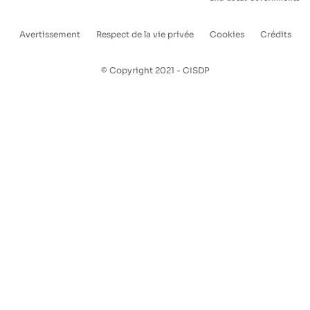
Avertissement
Respect de la vie privée
Cookies
Crédits
Enlaces
pie
© Copyright 2021 - CISDP
de
página