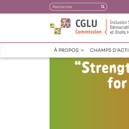
Aller
Rechercher
Rechercher
au
contenu
principal
À PROPOS
CHAMPS D'ACT
Navegación
principal