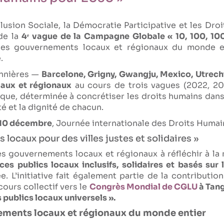
usion Sociale, la Démocratie Participative et les D
 de la
4ᵉ vague de la Campagne Globale « 10, 100, 1000
t les gouvernements locaux et régionaux du monde 
.
onnières —
Barcelone, Grigny, Gwangju, Mexico, Utrech
aux et régionaux
au cours de trois vagues (2022, 2
, déterminée à concrétiser les droits humains dans l
té et la dignité de chacun.
10 décembre
, Journée internationale des Droits Humain
s locaux pour des villes justes et solidaires »
es gouvernements locaux et régionaux à réfléchir à la
ces publics locaux inclusifs, solidaires et basés sur 
ée. L’initiative fait également partie de la contribut
ours collectif vers le
Congrès Mondial de CGLU
à Tang
 publics locaux universels ».
ements locaux et régionaux du monde entier