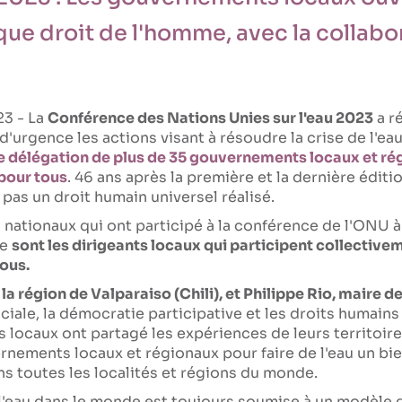
que droit de l'homme, avec la collabo
23 - La
Conférence des Nations Unies sur l'eau 2023
a r
d'urgence les actions visant à résoudre la crise de l'eau
ne délégation de plus de 35 gouvernements locaux et ré
 pour tous
. 46 ans après la première et la dernière édit
s pas un droit humain universel réalisé.
 nationaux qui ont participé à la conférence de l'ONU à
ce
sont les dirigeants locaux qui participent collective
tous.
 région de Valparaiso (Chili), et Philippe Rio, maire de
ociale, la démocratie participative et les droits humain
 locaux ont partagé les expériences de leurs territoires
rnements locaux et régionaux pour faire de l'eau un b
ns toutes les localités et régions du monde.
de l'eau dans le monde est toujours soumise à un modèle