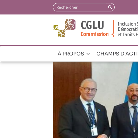
Aller
Rechercher
Rechercher
au
contenu
principal
À PROPOS
CHAMPS D'ACT
Navegación
principal