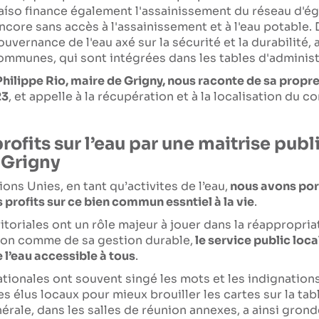
íso finance également l'assainissement du réseau d'é
ncore sans accès à l'assainissement et à l'eau potable.
vernance de l'eau axé sur la sécurité et la durabilité,
communes, qui sont intégrées dans les tables d'administ
Philippe Rio, maire de Grigny, nous raconte de sa propre
23
, et appelle à la récupération et à la localisation du c
ofits sur l’eau par une maitrise publi
 Grigny
ns Unies, en tant qu’activites de l’eau,
nous avons port
 profits sur ce bien commun essntiel à la vie
.
rritoriales ont un rôle majeur à jouer dans la réappropria
tion comme de sa gestion durable,
le service public loca
 l’eau accessible à tous
.
ationales ont souvent singé les mots et les indignatio
es élus locaux pour mieux brouiller les cartes sur la tab
érale, dans les salles de réunion annexes, a ainsi gron