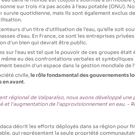
ersonne sur trois n'a pas accès à l'eau potable (ONU). N
r survie quotidienne, mais ils sont également exclus de
ilisation.
tenteurs d'un titre d'utilisation de l'eau, qu'elle soit s
masses d'eau. En France, ce sont les entreprises privée
 d'un bien qui devrait être public.
es sur l'eau est tel que le pouvoir de ces groupes étai
 a même eu des confrontations verbales et symboliques e
lement besoin d'un espace dans la gestion mondiale de l
ciété civile,
le rôle fondamental des gouvernements loc
s en avant
.
nt régional de Valparaíso, nous avons développé une po
té et l'augmentation de l'approvisionnement en eau. -
daca décrit les efforts déployés dans sa région pour f
le, qui représentent la seule propriété communautaire